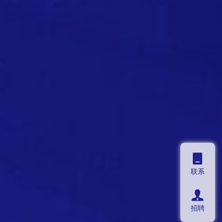
联系
招聘