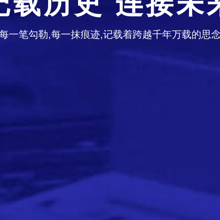
记载历史 连接未
每一笔勾勒,每一抹痕迹,记载着跨越千年万载的思